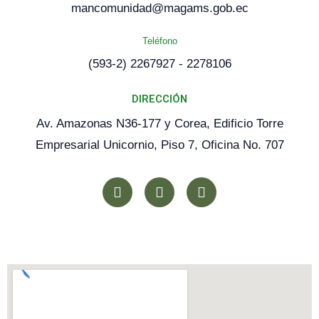
mancomunidad@magams.gob.ec
Teléfono
(593-2) 2267927 - 2278106
DIRECCIÓN
Av. Amazonas N36-177 y Corea, Edificio Torre
Empresarial Unicornio, Piso 7, Oficina No. 707
F
Y
X
a
o
-
c
u
t
e
t
w
b
u
i
o
b
t
o
e
t
k
e
r